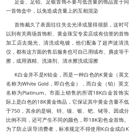
足金、足铂、足银首饰不要与低含量的饰品置于同
一首饰盒中，以免造成含量上的互相混染
首饰戴久了表面往往失去光泽或显得很脏，这时可
以到有关商场首饰柜、黄金珠宝专卖店或有信誉的首饰
加工店去抛光、清洗或电镀，他们配备了超声波清洗
仪，都有这方面的售后服务也可自己用绒布、麂皮等干
擦，或用酒精、洗涤剂、清水擦洗或湿擦
K白金并不是K铂金，而是一种白色的K黄金（英文
名称为White Gold，即白色金），而白金（铂）英文
名称为Platinum。市面上销售的所谓18K白金首饰实
际上是白色的18K黄金饰品，它保证其中黄金含量不低
于750，其余的是铜、锌、镍、银、钯、铑等。因成分
比例不同，还可产生不同的颜色，即18K彩色金首饰。
为了防止误导消费者，标准规定不得使用K白金或白K