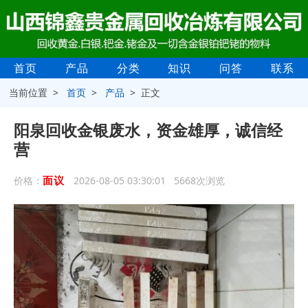
首页
产品
分类
知识
问答
联系
当前位置 >
首页
>
产品
> 正文
阳泉回收金银废水，资金雄厚，诚信经
营
面议
价格：
2026-08-05 03:30:01 5668次浏览